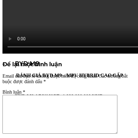
GLX : 669.000.000 VNĐ
BYD ATTO 3
Mẫu C-SUV năng động và cảm xúc
DYNAMIC : 766.000.000 VNĐ
PREMIUM : 886.000.000 VNĐ
BYD M9
Để lại một bình luận
ĐÁNH GIÁ BYD M9 – MPV HYBRID CAO CẤP
Email của bạn sẽ không được hiển thị công khai.
Các trường bắt
buộc được đánh dấu
*
Bình luận
*
BYD M9 ADVANCE :1.999.000.000 VNĐ
BYD M9 PREMIUM :2.388.000.000 VNĐ
Dịch vụ