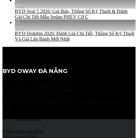
03
Th8
BYD Seal 5 2026: Giá Bán, Thông Số Kỹ Thuật & Đánh
Giá Chi Tiết Mẫu Sedan PHEV Cỡ C
03
Th8
BYD Dolphin 2026: Đánh Giá Chi Tiết, Thông Số Kỹ Thuật
Và Giá Lăn Bánh Mới Nhất
BYD OWAY ĐÀ NẴNG
HOTLINE kinh doanh: 0905596067
HOTLINE kinh doanh: 0905596067
Email: Quangntd.mduc@gmail.com
Địa chỉ: 548-554, Nguyễn Hữu Thọ, Khuê Trung, Cẩm Lệ, Đà
Nẵng
hỗ trợ trả góp
Chính sách bảo hành
Dịch vụ bảo hành