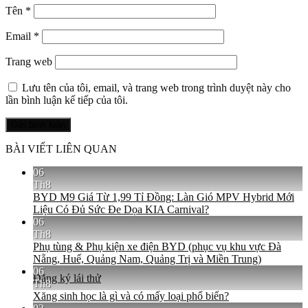
Tên
*
Email
*
Trang web
Lưu tên của tôi, email, và trang web trong trình duyệt này cho
lần bình luận kế tiếp của tôi.
BÀI VIẾT LIÊN QUAN
06
Th8
BYD M9 Giá Từ 1,99 Tỉ Đồng: Làn Gió MPV Hybrid Mới
Liệu Có Đủ Sức Đe Dọa KIA Carnival?
06
Th8
Phụ tùng & Phụ kiện xe điện BYD (phục vụ khu vực Đà
Nẵng, Huế, Quảng Nam, Quảng Trị và Miền Trung)
06
Đăng ký lái thử
Th8
Xăng sinh học là gì và có mấy loại phổ biến?