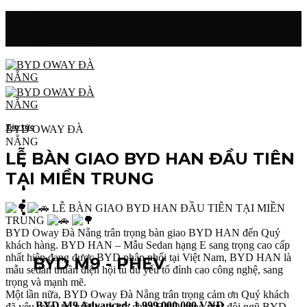
Skip
Trạm sạc
to
content
Trạm sạc
Tin tức
BYD OWAY ĐÀ
NẴNG
LỄ BÀN GIAO BYD HAN ĐẦU TIÊN
TẠI MIỀN TRUNG
Trang chủ
Giới thiệu
LỄ BÀN GIAO BYD HAN ĐẦU TIÊN TẠI MIỀN
Sản phẩm
TRUNG
BYD Oway Đà Nẵng trân trọng bàn giao BYD HAN đến Quý
khách hàng. BYD HAN – Mẫu Sedan hạng E sang trọng cao cấp
nhất hiện đang được BYD phân phối tại Việt Nam, BYD HAN là
BYD M9 - PHEV
mẫu sedan thuần điện hội tủ đủ yếu tố đỉnh cao công nghệ, sang
trọng và mạnh mẽ.
Một lần nữa, BYD Oway Đà Nẵng trân trọng cảm ơn Quý khách
BYD M9 Advanced: 1.999.000.000 VNĐ
đã yêu mến, tin tưởng và lựa chọn BYD cũng như đội ngũ BYD