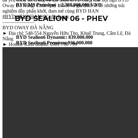
BYD M9 Premium : 2.388.000.000 VNĐ
Oway Đà Nẵng. Chúc Quý khách và gia đình sẽ có những trải
nghiệm đầy phấn khởi, đam mê cùng BYD HAN
BYD SEALION 06
#BYD
#BYDHAN
#CarDelivery
- PHEV
——————–
BYD OWAY ĐÀ NẴNG
► Địa chỉ: 548-554 Nguyễn Hữu Thọ, Khuê Trung, Cẩm Lệ, Đà
BYD Sealion6 Dynamic: 839.000.000
Nẵng
BYD Sealion6 Premium:936.000.000
► Hotline Kinh doanh: 0901 790 799
BYD SEAL 5
- PHEV
BYD Seal 5 : 696.000.000 VNĐ