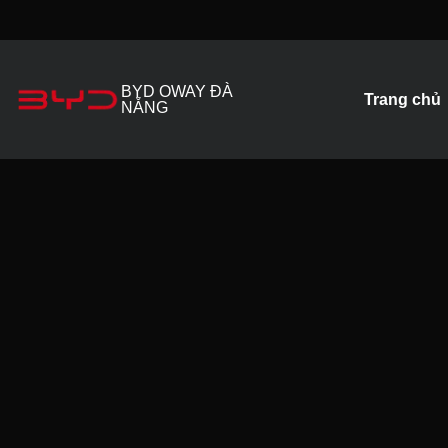
Skip
to
content
BYD OWAY ĐÀ
Trang chủ
NẴNG