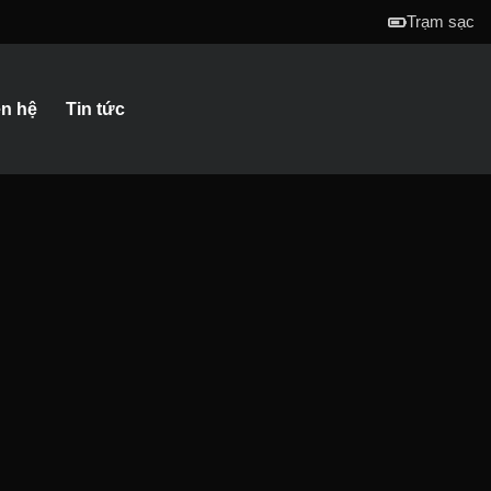
Trạm sạc
ên hệ
Tin tức