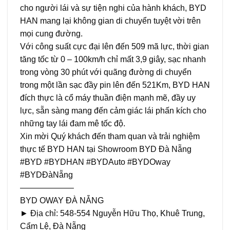
cho người lái và sự tiện nghi của hành khách, BYD
HAN mang lại không gian di chuyển tuyệt vời trên
mọi cung đường.
Với công suất cực đại lên đến 509 mã lực, thời gian
tăng tốc từ 0 – 100km/h chỉ mất 3,9 giây, sạc nhanh
trong vòng 30 phút với quãng đường di chuyển
trong một lần sạc đầy pin lên đến 521Km, BYD HAN
đích thực là cổ máy thuần điện mạnh mẽ, đầy uy
lực, sẵn sàng mang đến cảm giác lái phấn kích cho
những tay lái đam mê tốc độ.
Xin mời Quý khách đến tham quan và trải nghiệm
thực tế BYD HAN tại Showroom BYD Đà Nẵng
#BYD
#BYDHAN
#BYDAuto
#BYDOway
#BYDĐàNẵng
——————–
BYD OWAY ĐÀ NẴNG
► Địa chỉ: 548-554 Nguyễn Hữu Thọ, Khuê Trung,
Cẩm Lệ, Đà Nẵng