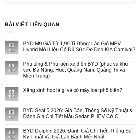
BÀI VIẾT LIÊN QUAN
BYD M9 Giá Từ 1,99 Tỉ Đồng: Làn Gió MPV
06
Hybrid Mới Liệu Có Đủ Sức Đe Dọa KIA Carnival?
Th8
Phụ tùng & Phụ kiện xe điện BYD (phục vụ khu
06
vực Đà Nẵng, Huế, Quảng Nam, Quảng Trị và
Th8
Miền Trung)
Xăng sinh học là gì và có mấy loại phổ biến?
06
Th8
BYD Seal 5 2026: Giá Bán, Thông Số Kỹ Thuật &
03
Đánh Giá Chi Tiết Mẫu Sedan PHEV Cỡ C
Th8
BYD Dolphin 2026: Đánh Giá Chi Tiết, Thông Số
03
Kỹ Thuật Và Giá Lăn Bánh Mới Nhất
Th8