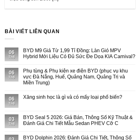
BÀI VIẾT LIÊN QUAN
BYD M9 Giá Từ 1,99 Tỉ Đồng: Làn Gió MPV
06
Hybrid Mới Liệu Có Đủ Sức Đe Dọa KIA Carnival?
Th8
Phụ tùng & Phụ kiện xe điện BYD (phục vụ khu
06
vực Đà Nẵng, Huế, Quảng Nam, Quảng Trị và
Th8
Miền Trung)
Xăng sinh học là gì và có mấy loại phổ biến?
06
Th8
BYD Seal 5 2026: Giá Bán, Thông Số Kỹ Thuật &
03
Đánh Giá Chi Tiết Mẫu Sedan PHEV Cỡ C
Th8
BYD Dolphin 2026: Đánh Giá Chi Tiết, Thông Số
03