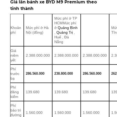
Giá lăn bánh xe
BYD M9 Premium
theo
tỉnh thành
Mức phí ở TP
HCMMức phí
Khoản
Mức phí ở Hà
ở
Quảng Bình
Mức
phí
Nội (đồng)
,
Quảng Trị
,
Tĩn
Huế , Đà
Nẵng
Giá
niêm
2.388.000.000
2.388.000.000
2.388.000.000
2.3
yết
Phí
286.560.000
238.800.000
286.560.000
262
trước
bạ
Phí
đăng
139.680
139.680
139.680
13
kiểm
Phí
bảo trì
1.560.000
1.560.000
1.560.000
1.5
đường