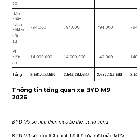
bộ
Bảo
hiểm
trách
794.000
794.000
794.000
79
nhiệm
dân
sự
Phí
biển
14.000.000
14.000.000
140.000
14
số
Tổng
2.691.053.680
2.643.293.680
2.677.193.680
2.6
Thông tin tổng quan xe BYD M9
2026
BYD M9
sở hữu diện mạo bề thế, sang trọng
BYD M9
sở hữu thân hình bề thế của một mẫu MPV