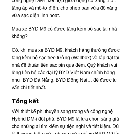
công nghệ DM-i, kết hợp giữa động cơ xăng 1.5L
tăng áp và mô-tơ điện, cho phép bạn vừa đổ xăng
vừa sạc điện linh hoạt.
Mua xe BYD M9 có được tặng kèm bộ sạc tại nhà
không?
Có, khi mua xe BYD M9, khách hàng thường được
tặng kèm bộ sạc treo tường (Wallbox) và lắp đặt tại
nhà để thuận tiện sạc pin qua đêm. Quý khách vui
lòng liên hệ các đại lý BYD Việt Nam chính hãng
như: BYD Đà Nẵng, BYD Đồng Nai… để được tư
vấn chi tiết nhất.
Tổng kết
Với thiết kế phi thuyền sang trọng và công nghệ
Hybrid DM-i đột phá, BYD M9 là lựa chọn sáng giá
cho những ai tìm kiếm sự tiện nghi và tiết kiệm. Dù
là thương hiệu mới, nhưng mức giá xe BYD M9 từ