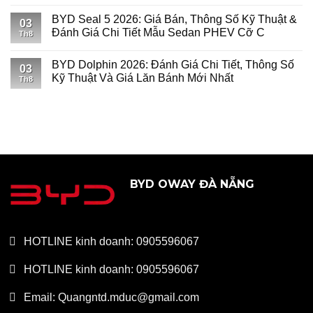
BYD Seal 5 2026: Giá Bán, Thông Số Kỹ Thuật &
03
Đánh Giá Chi Tiết Mẫu Sedan PHEV Cỡ C
Th8
BYD Dolphin 2026: Đánh Giá Chi Tiết, Thông Số
03
Kỹ Thuật Và Giá Lăn Bánh Mới Nhất
Th8
BYD OWAY ĐÀ NẴNG
HOTLINE kinh doanh: 0905596067
HOTLINE kinh doanh: 0905596067
Email: Quangntd.mduc@gmail.com