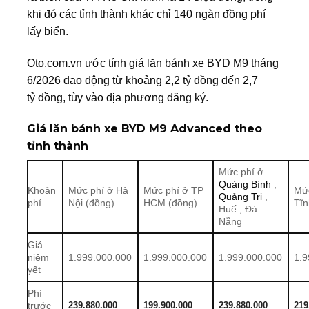
khi đó các tỉnh thành khác chỉ 140 ngàn đồng phí
lấy biển.
Oto.com.vn ước tính giá lăn bánh xe BYD M9 tháng
6/2026 dao động từ khoảng 2,2 tỷ đồng đến 2,7
tỷ đồng, tùy vào địa phương đăng ký.
Giá lăn bánh xe BYD M9 Advanced theo
tỉnh thành
Mức phí ở
Quảng Bình
,
Khoản
Mức phí ở Hà
Mức phí ở TP
Mức
Quảng Trị
,
phí
Nội (đồng)
HCM (đồng)
Tĩn
Huế , Đà
Nẵng
Giá
niêm
1.999.000.000
1.999.000.000
1.999.000.000
1.9
yết
Phí
239.880.000
199.900.000
239.880.000
219
trước