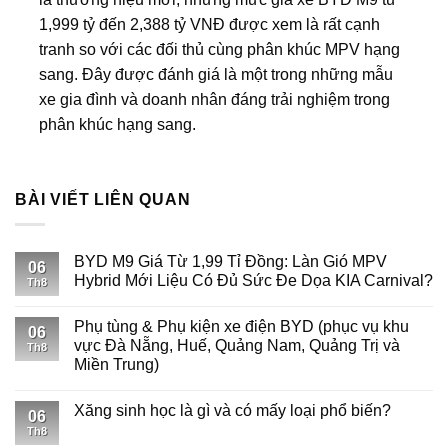
1,999 tỷ đến 2,388 tỷ VNĐ được xem là rất cạnh
tranh so với các đối thủ cùng phân khúc MPV hạng
sang. Đây được đánh giá là một trong những mẫu
xe gia đình và doanh nhân đáng trải nghiệm trong
phân khúc hạng sang.
BÀI VIẾT LIÊN QUAN
BYD M9 Giá Từ 1,99 Tỉ Đồng: Làn Gió MPV
06
Hybrid Mới Liệu Có Đủ Sức Đe Dọa KIA Carnival?
Th8
Phụ tùng & Phụ kiện xe điện BYD (phục vụ khu
06
vực Đà Nẵng, Huế, Quảng Nam, Quảng Trị và
Th8
Miền Trung)
Xăng sinh học là gì và có mấy loại phổ biến?
06
Th8