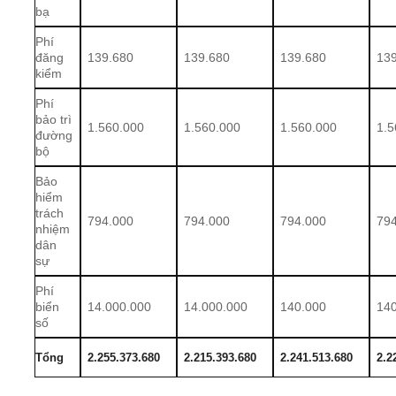
bạ
Phí
đăng
139.680
139.680
139.680
13
kiểm
Phí
bảo trì
1.560.000
1.560.000
1.560.000
1.5
đường
bộ
Bảo
hiểm
trách
794.000
794.000
794.000
79
nhiệm
dân
sự
Phí
biển
14.000.000
14.000.000
140.000
14
số
Tổng
2.255.373.680
2.215.393.680
2.241.513.680
2.2