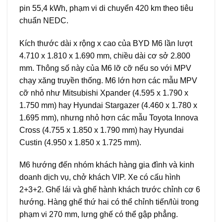
pin 55,4 kWh, phạm vi di chuyển 420 km theo tiêu
chuẩn NEDC.
Kích thước dài x rộng x cao của BYD M6 lần lượt
4.710 x 1.810 x 1.690 mm, chiều dài cơ sở 2.800
mm. Thông số này của M6 lỡ cỡ nếu so với MPV
chạy xăng truyền thống. M6 lớn hơn các mẫu MPV
cỡ nhỏ như
Mitsubishi Xpander
(4.595 x 1.790 x
1.750 mm) hay
Hyundai Stargazer
(4.460 x 1.780 x
1.695 mm), nhưng nhỏ hơn các mẫu
Toyota Innova
Cross
(4.755 x 1.850 x 1.790 mm) hay
Hyundai
Custin
(4.950 x 1.850 x 1.725 mm).
M6 hướng đến nhóm khách hàng gia đình và kinh
doanh dịch vụ, chở khách VIP. Xe có cấu hình
2+3+2. Ghế lái và ghế hành khách trước chỉnh cơ 6
hướng. Hàng ghế thứ hai có thể chỉnh tiến/lùi trong
phạm vi 270 mm, lưng ghế có thể gập phẳng.