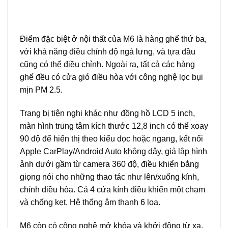
Điểm đặc biệt ở nội thất của M6 là hàng ghế thứ ba,
với khả năng điều chỉnh độ ngả lưng, và tựa đầu
cũng có thể điều chỉnh. Ngoài ra, tất cả các hàng
ghế đều có cửa gió điều hòa với công nghệ lọc bụi
mịn PM 2.5.
Trang bị tiện nghi khác như đồng hồ LCD 5 inch,
màn hình trung tâm kích thước 12,8 inch có thể xoay
90 độ để hiển thị theo kiểu dọc hoặc ngang, kết nối
Apple CarPlay/Android Auto không dây, giả lập hình
ảnh dưới gầm từ camera 360 độ, điều khiển bằng
giọng nói cho những thao tác như lên/xuống kính,
chỉnh điều hòa. Cả 4 cửa kính điều khiển một chạm
và chống kẹt. Hệ thống âm thanh 6 loa.
M6 còn có công nghệ mở khóa và khởi động từ xa.