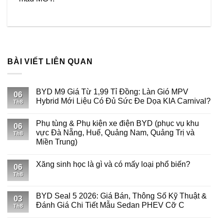
BÀI VIẾT LIÊN QUAN
BYD M9 Giá Từ 1,99 Tỉ Đồng: Làn Gió MPV
06
Hybrid Mới Liệu Có Đủ Sức Đe Dọa KIA Carnival?
Th8
Phụ tùng & Phụ kiện xe điện BYD (phục vụ khu
06
vực Đà Nẵng, Huế, Quảng Nam, Quảng Trị và
Th8
Miền Trung)
Xăng sinh học là gì và có mấy loại phổ biến?
06
Th8
BYD Seal 5 2026: Giá Bán, Thông Số Kỹ Thuật &
03
Đánh Giá Chi Tiết Mẫu Sedan PHEV Cỡ C
Th8